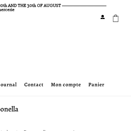
30th OF AUGUST --------------------------------------
mercerie
journal
Contact
Mon compte
Panier
onella