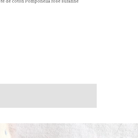
iste de coton Pomponella rose suranné