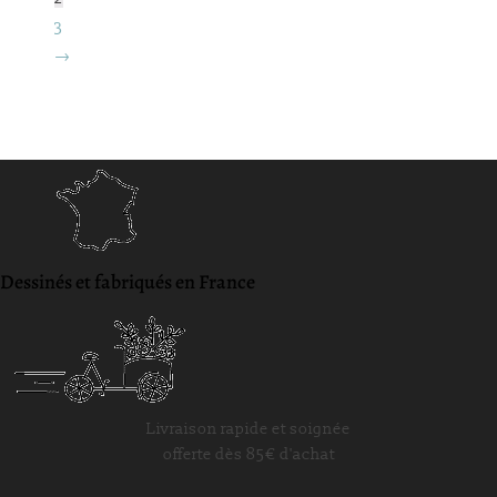
3
→
Dessinés et fabriqués en France
Livraison rapide et soignée
offerte dès 85€ d'achat