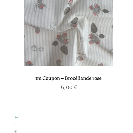
1m Coupon – Brocéliande rose
16,00
€
←
1
2